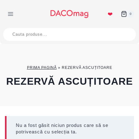
Skip
to
❤️
0
content
Products
search
PRIMA PAGINĂ
»
REZERVĂ ASCUȚITOARE
REZERVĂ ASCUȚITOARE
Nu a fost găsit niciun produs care să se
potrivească cu selecția ta.