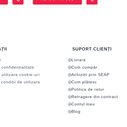
ȚII
SUPORT CLIENȚI
i
Livrare
 confidențialitate
Cum cumpăr
 utilizare cookie-uri
Achiziții prin SEAP
condiții de utilizare
Cum plătesc
Politica de retur
Retragere din contract
Contul meu
Blog