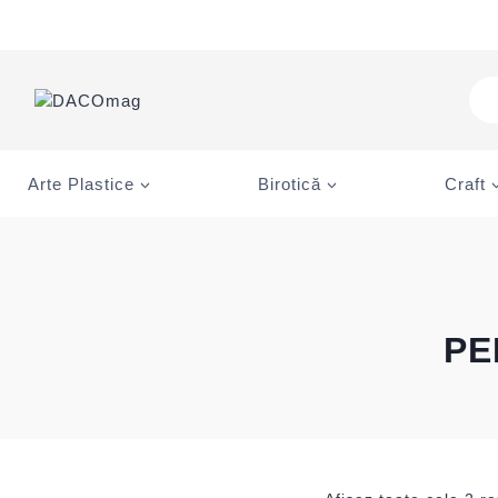
Skip
to
content
Pro
sea
Arte Plastice
Birotică
Craft
PE