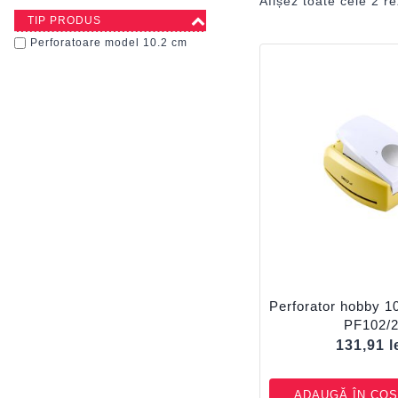
Afișez toate cele 2 re
TIP PRODUS
Perforatoare model 10.2 cm
Perforator hobby 1
PF102/
131,91
l
ADAUGĂ ÎN COȘ