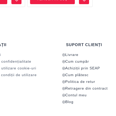
ȚII
SUPORT CLIENȚI
i
Livrare
 confidențialitate
Cum cumpăr
 utilizare cookie-uri
Achiziții prin SEAP
condiții de utilizare
Cum plătesc
Politica de retur
Retragere din contract
Contul meu
Blog