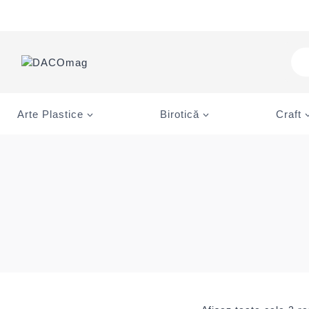
Skip
to
content
Pro
sea
Arte Plastice
Birotică
Craft