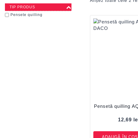
Afișez toate cele 2 re
TIP PRODUS
Pensete quilling
Pensetă quilling 
12,69
le
ADAUGĂ ÎN COȘ