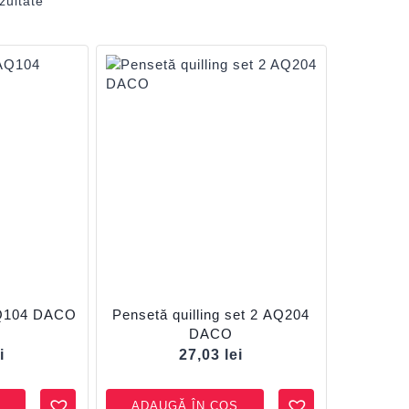
zultate
AQ104 DACO
Pensetă quilling set 2 AQ204
DACO
i
27,03
lei
ADAUGĂ ÎN COȘ