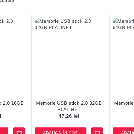
zultate
k 2.0 16GB
Memorie USB stick 2.0 32GB
Memorie
T
PLATINET
i
47,26
lei
ADAUGĂ ÎN COȘ
ADAU