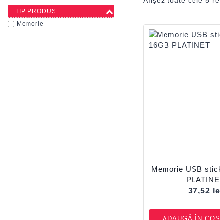
Afișez toate cele 5 re
TIP PRODUS
Memorie
Memorie USB stic
PLATINE
37,52
le
ADAUGĂ ÎN COȘ