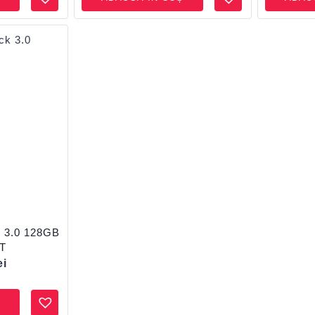
 3.0 128GB
T
ei