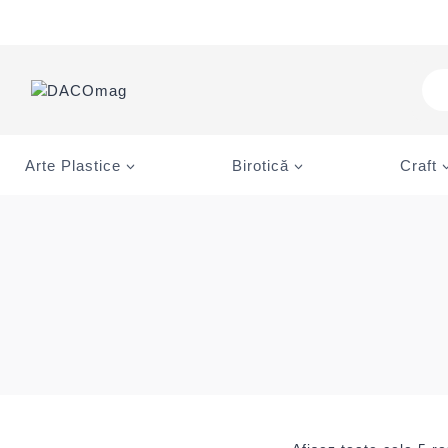
Skip
to
content
Pro
sea
Arte Plastice
Birotică
Craft