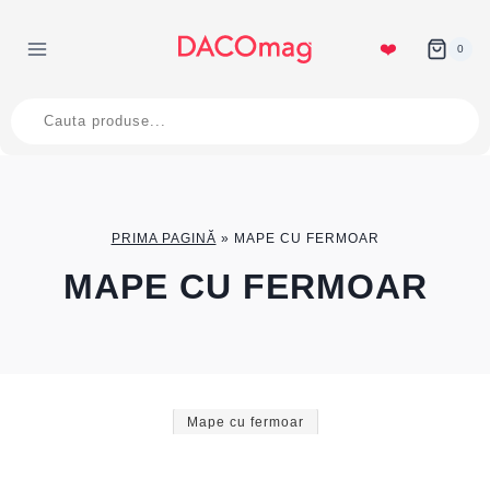
Skip
to
❤️
0
content
Products
search
PRIMA PAGINĂ
»
MAPE CU FERMOAR
MAPE CU FERMOAR
Mape cu fermoar