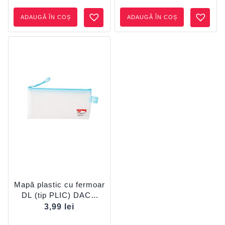
ADAUGĂ ÎN COȘ
ADAUGĂ ÎN COȘ
Mapă plastic cu fermoar
DL (tip PLIC) DACO
MP305
3,99
lei