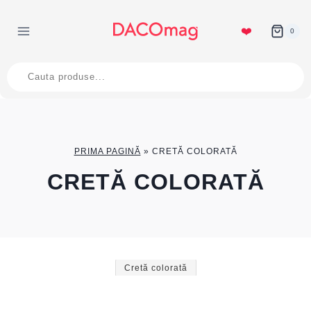
Skip
to
❤️
0
content
Products
search
PRIMA PAGINĂ
»
CRETĂ COLORATĂ
CRETĂ COLORATĂ
Cretă colorată