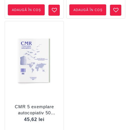
ADAUGĂ ÎN COȘ
ADAUGĂ ÎN COȘ
CMR 5 exemplare
autocopiativ 50
seturi/carnet 250 file
45,62
lei