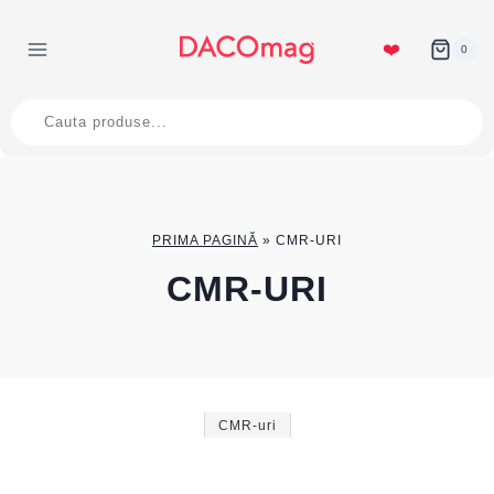
Skip
to
❤️
0
content
Products
search
PRIMA PAGINĂ
»
CMR-URI
CMR-URI
CMR-uri