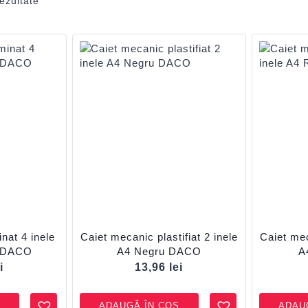
ezultate
nat 4 inele
Caiet mecanic plastifiat 2 inele
Caiet mec
u DACO
A4 Negru DACO
A
i
13,96
lei
ADAUGĂ ÎN COȘ
ADAU