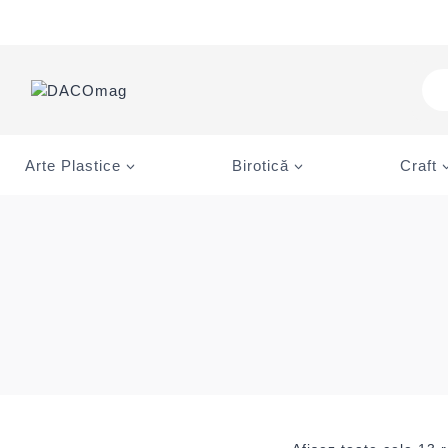
Skip
to
content
Pro
sea
Arte Plastice
Birotică
Craft