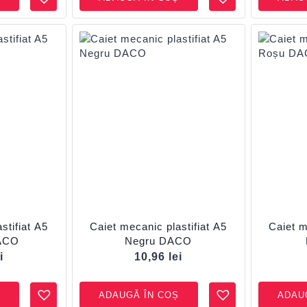
stifiat A5
Caiet mecanic plastifiat A5
Caiet m
DACO
Negru DACO
i
10,96
lei
ADAUGĂ ÎN COȘ
ADAU