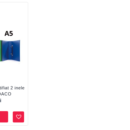
fiat 2 inele
 DACO
i