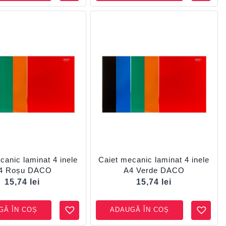
canic laminat 4 inele
Caiet mecanic laminat 4 inele
4 Roșu DACO
A4 Verde DACO
15,74
lei
15,74
lei
GĂ ÎN COȘ
ADAUGĂ ÎN COȘ