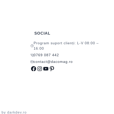
SOCIAL
Program suport clienți: L-V 08:00 –
16:00
0769 087 442
contact@dacomag.ro
Facebook
Instagram
YouTube
Pinterest
d by
darkdev.ro