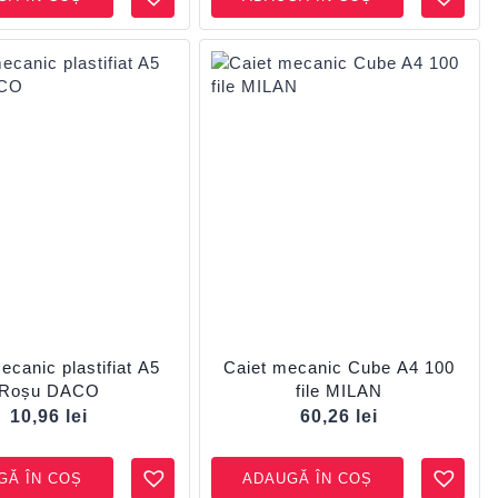
ecanic plastifiat A5
Caiet mecanic Cube A4 100
Roșu DACO
file MILAN
10,96
lei
60,26
lei
GĂ ÎN COȘ
ADAUGĂ ÎN COȘ