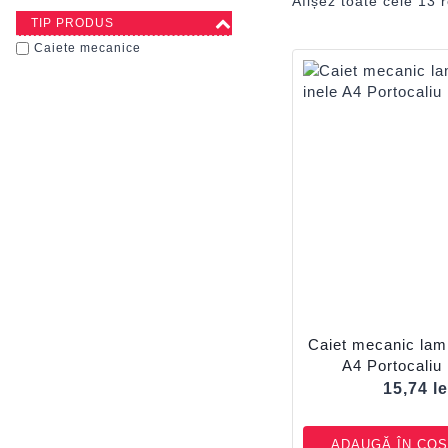
Afișez toate cele 13 r
TIP PRODUS
Caiete mecanice
Caiet mecanic lami
A4 Portocali
15,74
le
ADAUGĂ ÎN COȘ