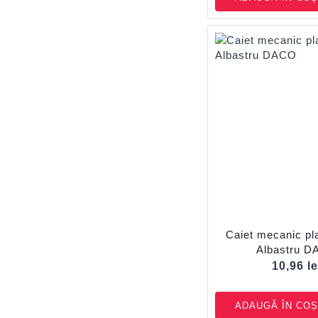
Caiet mecanic pla
Albastru 
10,96
le
ADAUGĂ ÎN COȘ