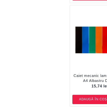
Caiet mecanic lami
A4 Albastru
15,74
le
ADAUGĂ ÎN COȘ