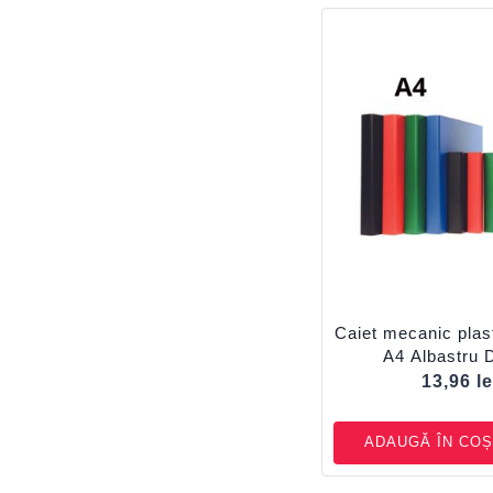
Caiet mecanic plasti
A4 Albastru
13,96
le
ADAUGĂ ÎN COȘ