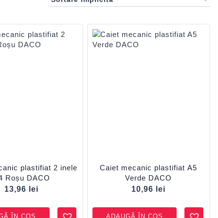
anic plastifiat 2 inele
Caiet mecanic plastifiat A5
4 Roșu DACO
Verde DACO
13,96
lei
10,96
lei
GĂ ÎN COȘ
ADAUGĂ ÎN COȘ