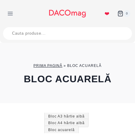
Skip
to
❤️
0
content
Products
search
PRIMA PAGINĂ
»
BLOC ACUARELĂ
BLOC ACUARELĂ
Bloc A3 hârtie albă
Bloc A4 hârtie albă
Bloc acuarelă