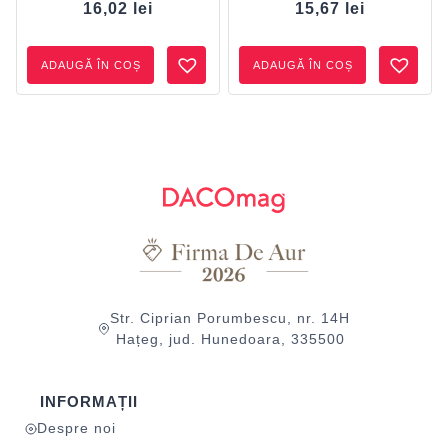
16,02
lei
15,67
lei
ADAUGĂ ÎN COȘ
ADAUGĂ ÎN COȘ
Str. Ciprian Porumbescu, nr. 14H
Hațeg, jud. Hunedoara, 335500
INFORMAȚII
Despre noi