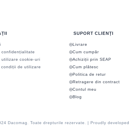
ȚII
SUPORT CLIENȚI
i
Livrare
 confidențialitate
Cum cumpăr
 utilizare cookie-uri
Achiziții prin SEAP
condiții de utilizare
Cum plătesc
Politica de retur
Retragere din contract
Contul meu
Blog
024 Dacomag. Toate drepturile rezervate. | Proudly develope