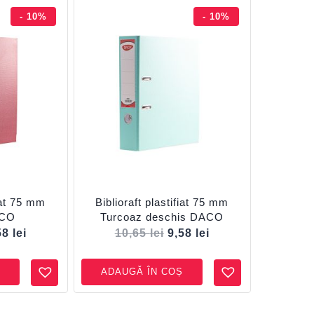
- 10%
- 10%
fiat 75 mm
Biblioraft plastifiat 75 mm
ACO
Turcoaz deschis DACO
58
lei
10,65
lei
9,58
lei
ADAUGĂ ÎN COȘ