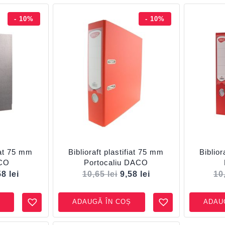
- 10%
- 10%
fiat 75 mm
Biblioraft plastifiat 75 mm
Biblior
CO
Portocaliu DACO
58
lei
10,65
lei
9,58
lei
10
ADAUGĂ ÎN COȘ
ADAU