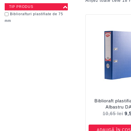
Afișez toate cele 18 r
TIP PRODUS
Bibliorafturi plastifiate de 75
mm
Biblioraft plasti
Albastru 
10,65
lei
9,
ADAUGĂ ÎN COȘ