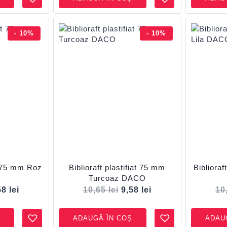
- 10%
- 10%
at 75 mm Roz
Biblioraft plastifiat 75 mm
Biblioraf
Turcoaz DACO
58
lei
10,65
lei
9,58
lei
10
ADAUGĂ ÎN COȘ
ADAU