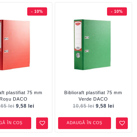
- 10%
- 10%
aft plastifiat 75 mm
Biblioraft plastifiat 75 mm
Roșu DACO
Verde DACO
,65
lei
9,58
lei
10,65
lei
9,58
lei
GĂ ÎN COȘ
ADAUGĂ ÎN COȘ