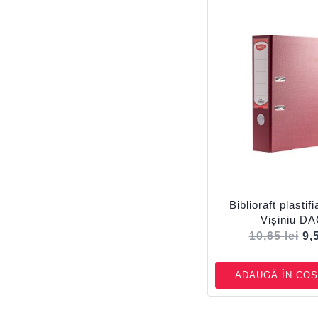
Biblioraft plasti
Vișiniu D
10,65
lei
9,
ADAUGĂ ÎN COȘ