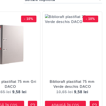
- 10%
- 10%
t plastifiat 75 mm Gri
Biblioraft plastifiat 75 mm
DACO
Verde deschis DACO
,65
lei
9,58
lei
10,65
lei
9,58
lei
GĂ ÎN COȘ
ADAUGĂ ÎN COȘ