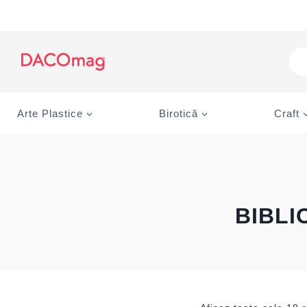
Skip
to
content
Pro
sea
Arte Plastice
Birotică
Craft
BIBLI