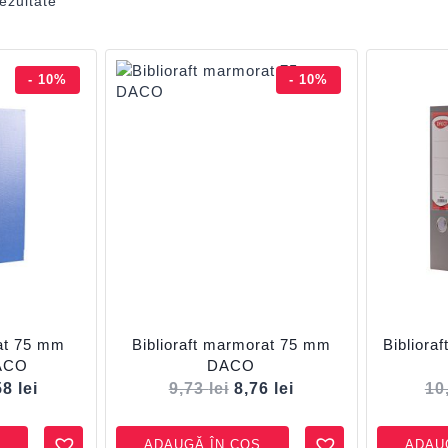
ezultate
- 10%
- 10%
fiat 75 mm
Biblioraft marmorat 75 mm
Biblioraf
DACO
DACO
58
lei
9,73
lei
8,76
lei
10
ADAUGĂ ÎN COȘ
ADAU