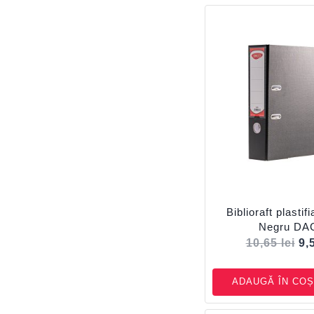
Biblioraft plasti
Negru DA
10,65
lei
9,
ADAUGĂ ÎN COȘ