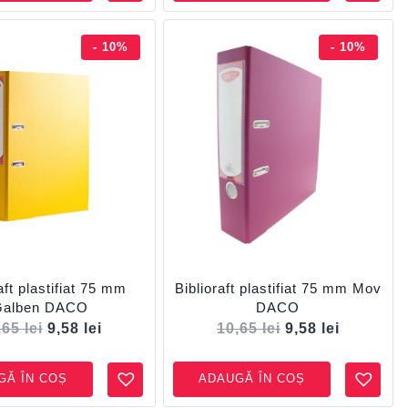
- 10%
- 10%
aft plastifiat 75 mm
Biblioraft plastifiat 75 mm Mov
Galben DACO
DACO
,65
lei
9,58
lei
10,65
lei
9,58
lei
GĂ ÎN COȘ
ADAUGĂ ÎN COȘ