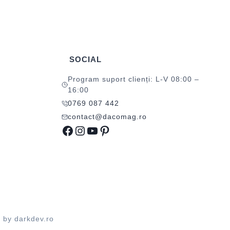
SOCIAL
Program suport clienți: L-V 08:00 –
16:00
0769 087 442
contact@dacomag.ro
Facebook
Instagram
YouTube
Pinterest
d by
darkdev.ro