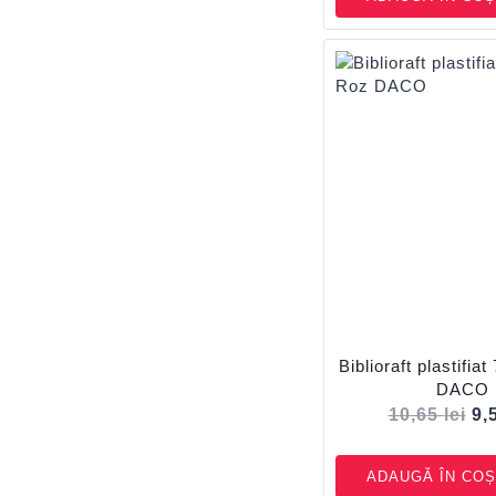
Biblioraft plastifi
DACO
10,65
lei
9,
ADAUGĂ ÎN COȘ