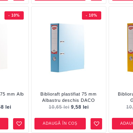
- 10%
- 10%
at 75 mm Alb
Biblioraft plastifiat 75 mm
Biblior
Albastru deschis DACO
58
lei
10,65
lei
9,58
lei
10
ADAUGĂ ÎN COȘ
ADAU