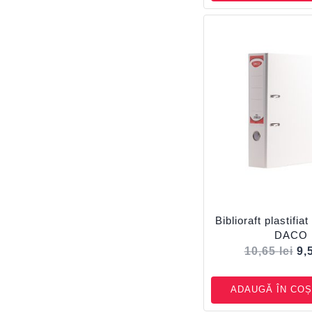
Biblioraft plastifi
DACO
10,65
lei
9,
ADAUGĂ ÎN COȘ