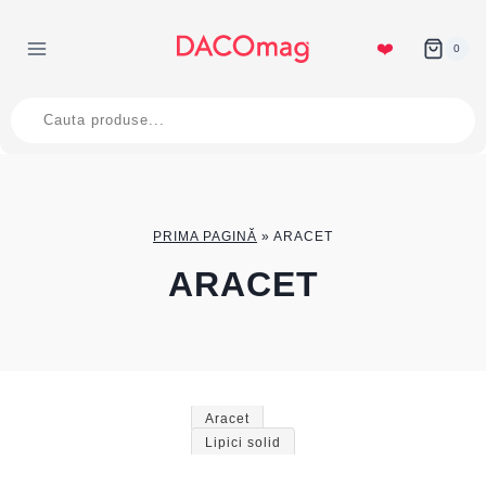
Skip
to
❤️
0
content
Products
search
PRIMA PAGINĂ
»
ARACET
ARACET
Aracet
Lipici solid