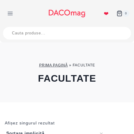
Skip
to
❤️
0
content
Products
search
PRIMA PAGINĂ
»
FACULTATE
FACULTATE
Afișez singurul rezultat