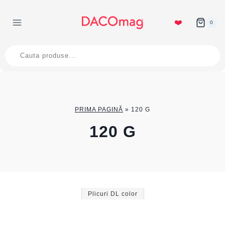
Skip
to
❤️
0
content
Products
search
PRIMA PAGINĂ
»
120 G
120 G
Plicuri DL color