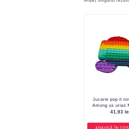
Afișez singurul rezult
Jucarie pop it now
Among us urias M
41,93
le
ADAUGĂ ÎN COȘ