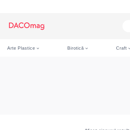
Skip
to
content
Pro
sea
Arte Plastice
Birotică
Craft