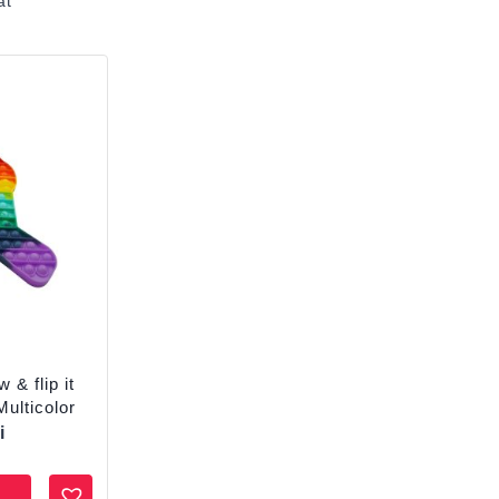
at
 & flip it
ulticolor
i