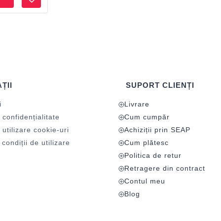
ȚII
SUPORT CLIENȚI
i
Livrare
 confidențialitate
Cum cumpăr
 utilizare cookie-uri
Achiziții prin SEAP
condiții de utilizare
Cum plătesc
Politica de retur
Retragere din contract
Contul meu
Blog