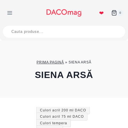
Skip
to
❤️
0
content
Products
search
PRIMA PAGINĂ
»
SIENA ARSĂ
SIENA ARSĂ
Culori acril 200 ml DACO
Culori acril 75 ml DACO
Culori tempera