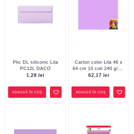
Plic DL siliconic Lila
Carton color Lila 46 x
PC12L DACO
64 cm 10 coli 240 g/mp
DACO CN240L
1,28
lei
62,17
lei
ADAUGĂ ÎN COȘ
ADAUGĂ ÎN COȘ