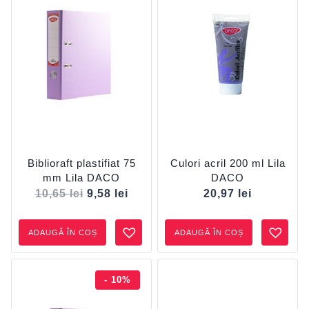
Biblioraft plastifiat 75
Culori acril 200 ml Lila
mm Lila DACO
DACO
10,65
lei
9,58
lei
20,97
lei
ADAUGĂ ÎN COȘ
ADAUGĂ ÎN COȘ
- 10%