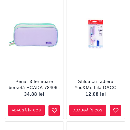
Penar 3 fermoare
Stilou cu radieră
borsetă ECADA 78406L
You&Me Lila DACO
34,88
lei
12,08
lei
ADAUGĂ ÎN COȘ
ADAUGĂ ÎN COȘ