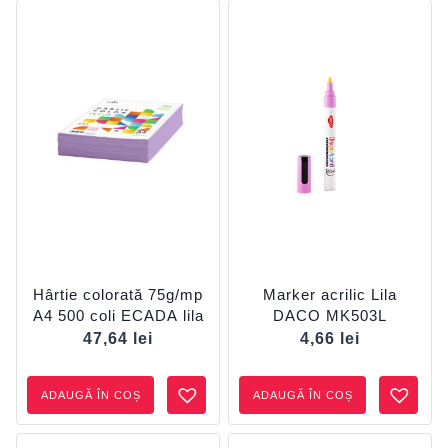
Hârtie colorată 75g/mp
Marker acrilic Lila
A4 500 coli ECADA lila
DACO MK503L
47,64
lei
4,66
lei
ADAUGĂ ÎN COȘ
ADAUGĂ ÎN COȘ