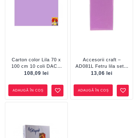
Carton color Lila 70 x
Accesorii craft –
100 cm 10 coli DACO
AD081L Fetru lila set 4
CN271L
DACO
108,09
lei
13,06
lei
ADAUGĂ ÎN COȘ
ADAUGĂ ÎN COȘ