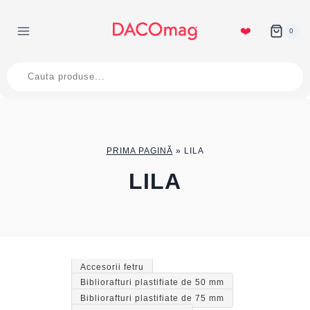
Skip
to
❤️
0
content
Products
search
PRIMA PAGINĂ
»
LILA
LILA
Accesorii fetru
Bibliorafturi plastifiate de 50 mm
Bibliorafturi plastifiate de 75 mm