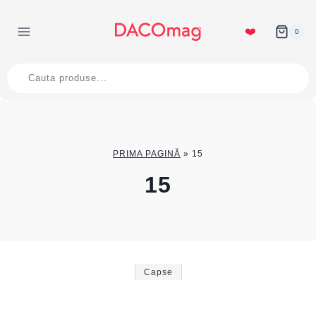
Skip
to
❤️
0
content
Products
search
PRIMA PAGINĂ
»
15
15
Capse