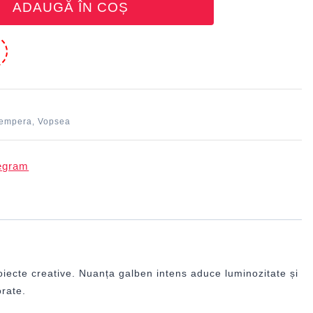
ADAUGĂ ÎN COȘ
e
tempera
Vopsea
,
oiecte creative. Nuanța galben intens aduce luminozitate și
orate.