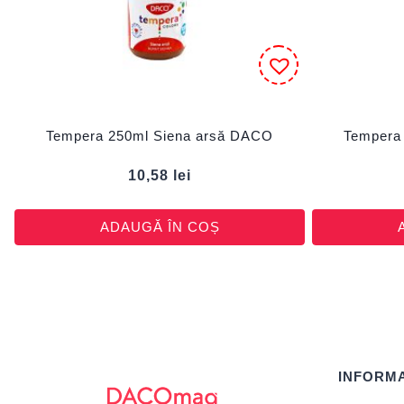
Tempera 250ml Siena arsă DACO
Tempera
10,58
lei
ADAUGĂ ÎN COȘ
INFORMA