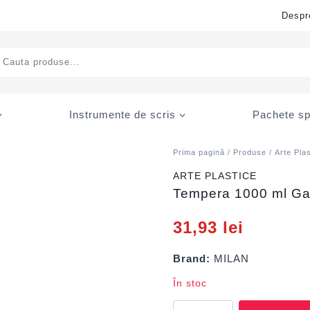
Despr
ducts
rch
Instrumente de scris
Pachete sp
Prima pagină
/
Produse
/
Arte Pla
ARTE PLASTICE
Tempera 1000 ml G
31,93
lei
Brand:
MILAN
În stoc
Cantitate