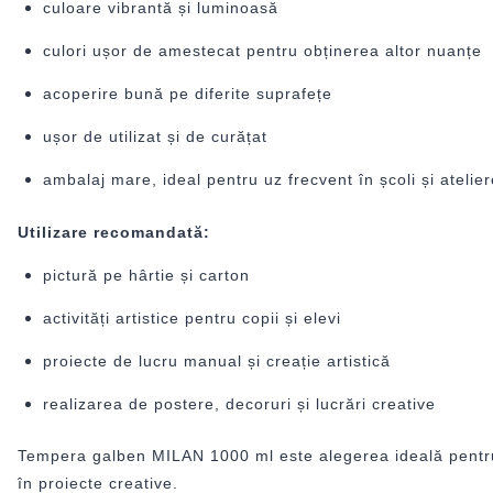
culoare vibrantă și luminoasă
culori ușor de amestecat pentru obținerea altor nuanțe
acoperire bună pe diferite suprafețe
ușor de utilizat și de curățat
ambalaj mare, ideal pentru uz frecvent în școli și atelier
Utilizare recomandată:
pictură pe hârtie și carton
activități artistice pentru copii și elevi
proiecte de lucru manual și creație artistică
realizarea de postere, decoruri și lucrări creative
Tempera galben MILAN 1000 ml este alegerea ideală pentru p
în proiecte creative.