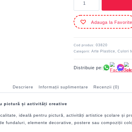
Tempera
1000
ml
Adauga la Favorit
Galben
MILAN
03820
Cod produs:
Arte Plastice
Culori 
Categorii:
,
Distribuie pe:
Descriere
Informații suplimentare
Recenzii (0)
ictură și activități creative
ate, ideală pentru pictură, activități artistice școlare și pr
a de fundaluri, elemente decorative, postere sau compoziții col