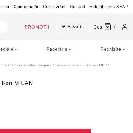
e noi
Cum cumpăr
Cum livrăm
Contact
Achiziții prin SEAP
❤ Favorite
PROMOTII
Cos
0
eciale
Papetărie
Rechizite
stice
/
Vopsea
/
Culori tempera
/ Tempera 1000 ml Galben MILAN
alben MILAN