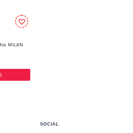
chis MILAN
Ș
SOCIAL