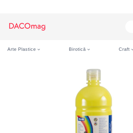
Skip
to
content
Pro
sea
Arte Plastice
Birotică
Craft