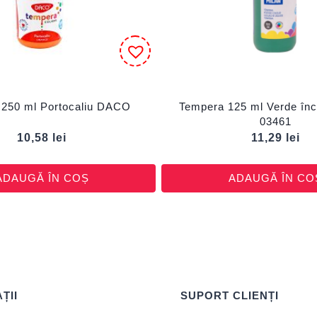
 250 ml Portocaliu DACO
Tempera 125 ml Verde în
03461
10,58
lei
11,29
lei
ADAUGĂ ÎN COȘ
ADAUGĂ ÎN CO
ȚII
SUPORT CLIENȚI