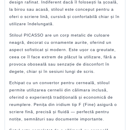
design rafinat. Indiferent dacă îl folosești la școală,
la birou sau acasă, stiloul este conceput pentru a
oferi o scriere lină, cursivă și confortabilă chiar și în
utilizare îndelungată.
Stiloul PICASSO are un corp metalic de culoare
neagră, decorat cu ornamente aurite, oferind un
aspect sofisticat și modern. Este ușor ca greutate,
ceea ce îl face extrem de plăcut la utilizare, fără a
provoca oboseală sau senzație de disconfort în
degete, chiar și în sesiuni lungi de scris.
Echipat cu un convertor pentru cerneală, stiloul
permite utilizarea cernelii din călimara inclusă,
oferind o experiență tradițională și economică de
reumplere. Penița din iridium tip F (Fine) asigură o
scriere fină, precisă și fluidă — perfectă pentru
notițe, semnături sau documente importante.