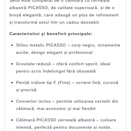
Setul este completat de o călimară cu cerneală
albastră PICASSO, de calitate superioară, și de o
broșă elegantă, care adaugă un plus de rafinament
și transformă setul într-un cadou deosebit.
Caracteristici și beneficii principale:
Stilou metalic PICASSO – corp negru, ornamente
aurite, design elegant și profesional.
Greutate redusă – oferă confort sporit, ideal
pentru scris îndelungat fără oboseală.
Peniță iridium tip F (Fine) – scriere fină, cursivă
și precisă.
Convertor inclus – permite utilizarea cernelii din
călimară, mai economic și mai flexibil.
Călimară PICASSO cerneală albastră – culoare
intensă, perfectă pentru documente și notițe.