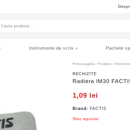
Despr
ducts
rch
Instrumente de scris
Pachete sp
Prima pagină
/
Produse
/
Rechizit
RECHIZITE
Radiera IM30 FACTI
1,09
lei
Brand:
FACTIS
Stoc epuizat