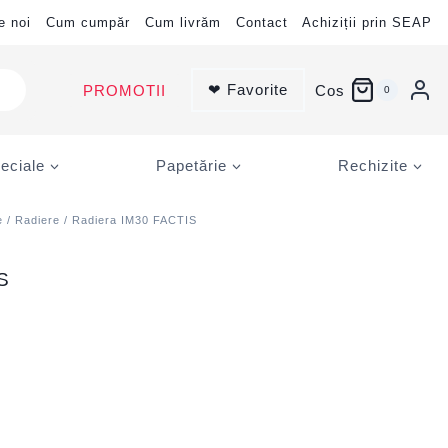
e noi
Cum cumpăr
Cum livrăm
Contact
Achiziții prin SEAP
❤ Favorite
PROMOTII
Cos
0
eciale
Papetărie
Rechizite
e
/
Radiere
/ Radiera IM30 FACTIS
S