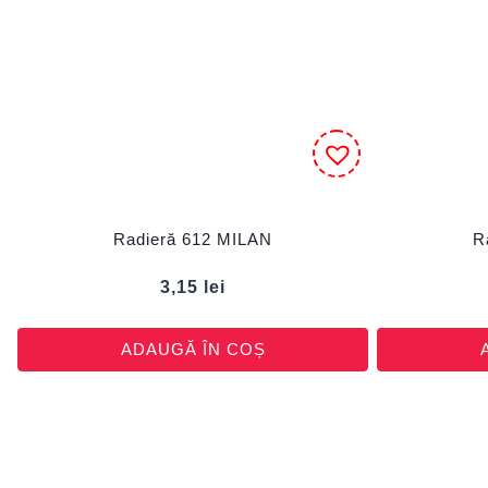
Radieră 612 MILAN
R
3,15
lei
ADAUGĂ ÎN COȘ