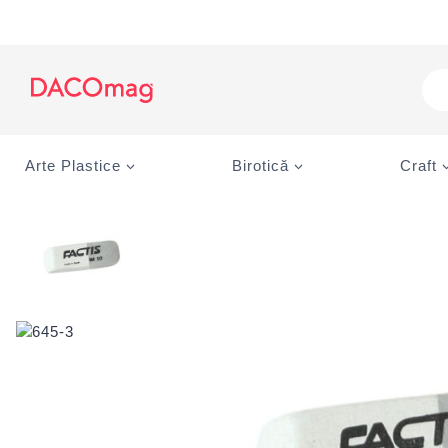
Skip
to
content
Pro
sea
Arte Plastice
Birotică
Craft