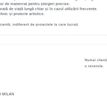
r de manevrat pentru ștergeri precise.
ată de viață lungă chiar și în cazul utilizării frecvente.
hnic și proiecte artistice.
entă, indiferent de proiectele la care lucrați.
Numai clienți
o recenzie.