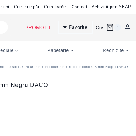
e noi
Cum cumpăr
Cum livrăm
Contact
Achiziții prin SEAP
❤ Favorite
PROMOTII
Cos
0
eciale
Papetărie
Rechizite
nte de scris
/
Pixuri
/
Pixuri roller
/ Pix roller Rolino 0.5 mm Negru DACO
.5 mm Negru DACO