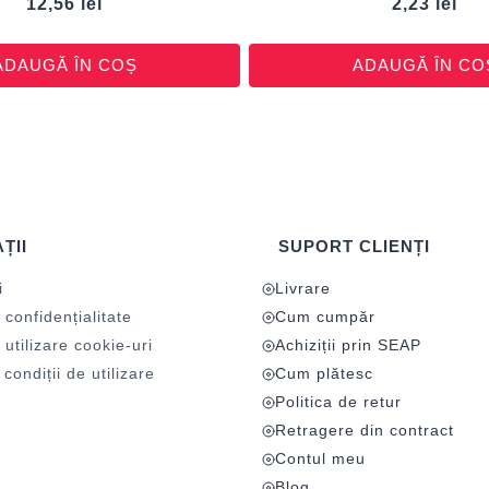
12,56
lei
2,23
lei
ADAUGĂ ÎN COȘ
ADAUGĂ ÎN CO
ȚII
SUPORT CLIENȚI
i
Livrare
 confidențialitate
Cum cumpăr
 utilizare cookie-uri
Achiziții prin SEAP
condiții de utilizare
Cum plătesc
Politica de retur
Retragere din contract
Contul meu
Blog