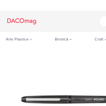
Skip
to
content
Pro
sea
Arte Plastice
Birotică
Craft