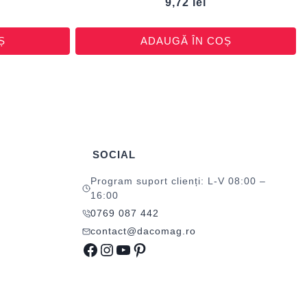
9,72
lei
Ș
ADAUGĂ ÎN COȘ
SOCIAL
Program suport clienți: L-V 08:00 –
16:00
0769 087 442
contact@dacomag.ro
Facebook
Instagram
YouTube
Pinterest