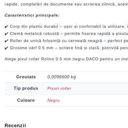
rapide, completări de documente sau scrierea zilnică, acest 
Caracteristici principale:
✔️ Corp din plastic durabil – ușor și confortabil la utilizare
✔️ Clemă metalică robustă – permite fixarea rapidă a pixulu
✔️ Roller de unică folosință cu cerneală neagră – perfect pe
✔️ Grosime vârf 0.5 mm – scriere fină și clară, potrivită pent
Alege pixul roller Rolino 0.5 mm negru DACO pentru un inst
Greutate
0,0096600 kg
Tip produs
Pixuri roller
Culoare
Negru
Recenzii