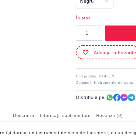
În stoc
Cantitate
Pix
roller
Rolino
Adauga la Favorit
0.5
mm
Negru
DACO
PX451N
Cod produs:
Instrumente de scris
Categorii:
,
Distribuie pe:
Descriere
Informații suplimentare
Recenzii (0)
re își doresc un instrument de scris de încredere, cu un desig