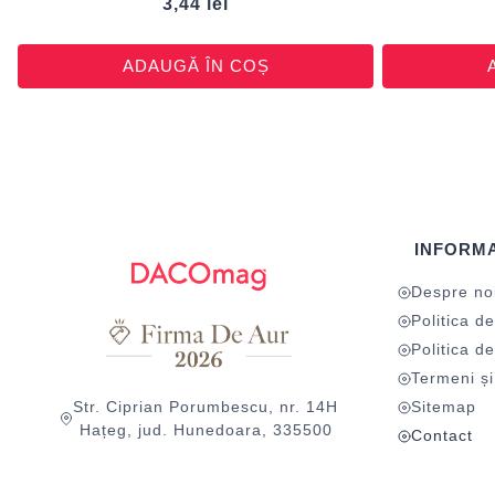
3,44
lei
ADAUGĂ ÎN COȘ
INFORMA
Despre no
Politica de
Politica de
Termeni și 
Str. Ciprian Porumbescu, nr. 14H
Sitemap
Hațeg, jud. Hunedoara, 335500
Contact