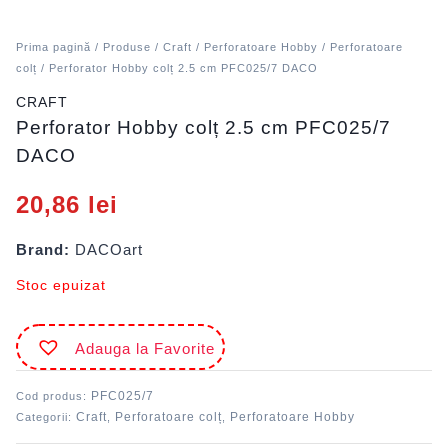
Prima pagină
/
Produse
/
Craft
/
Perforatoare Hobby
/
Perforatoare
colț
/ Perforator Hobby colț 2.5 cm PFC025/7 DACO
CRAFT
Perforator Hobby colț 2.5 cm PFC025/7
DACO
20,86
lei
Brand:
DACOart
Stoc epuizat
Adauga la Favorite
PFC025/7
Cod produs:
Craft
Perforatoare colț
Perforatoare Hobby
Categorii:
,
,