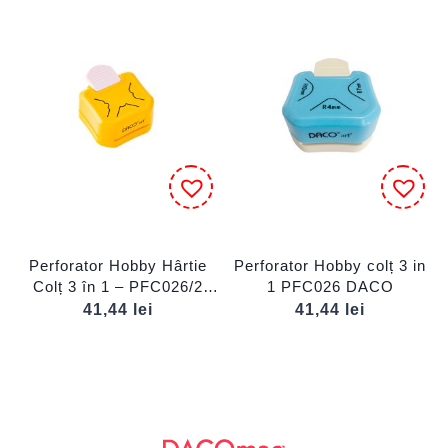
Perforator Hobby Hârtie
Perforator Hobby colț 3 in
Colț 3 în 1 – PFC026/2
1 PFC026 DACO
DACO
41,44
lei
41,44
lei