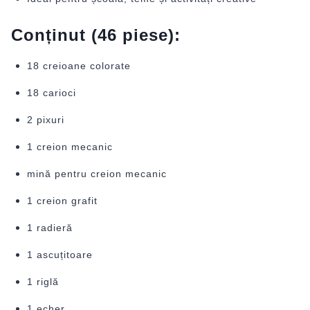
Conținut (46 piese):
18 creioane colorate
18 carioci
2 pixuri
1 creion mecanic
mină pentru creion mecanic
1 creion grafit
1 radieră
1 ascuțitoare
1 riglă
1 echer