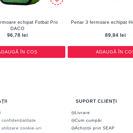
ermoare echipat Fotbal Pro
Penar 3 fermoare echipat 
DACO
96,78
lei
89,84
lei
ADAUGĂ ÎN COȘ
ADAUGĂ ÎN CO
ȚII
SUPORT CLIENȚI
i
Livrare
 confidențialitate
Cum cumpăr
 utilizare cookie-uri
Achiziții prin SEAP