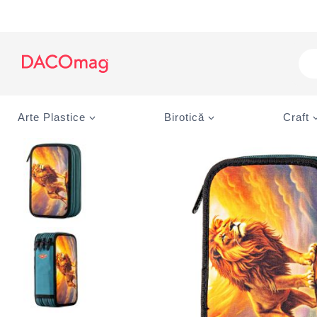
Skip
to
content
Pro
sea
Arte Plastice
Birotică
Craft