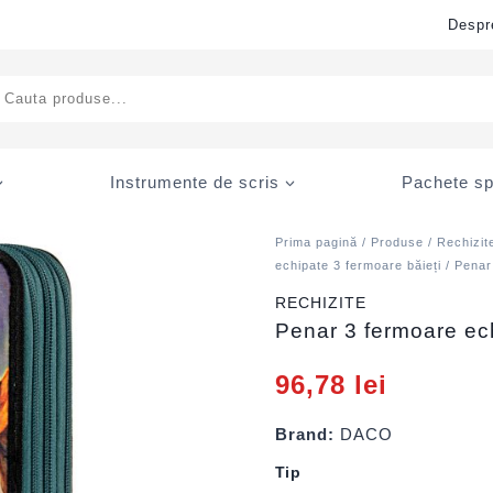
Despr
ducts
rch
Instrumente de scris
Pachete sp
Prima pagină
/
Produse
/
Rechizit
echipate 3 fermoare băieți
/ Penar
RECHIZITE
Penar 3 fermoare e
96,78
lei
Brand:
DACO
Tip