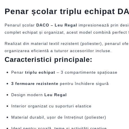
Penar școlar triplu echipat D
Penarul școlar
DACO – Leu Regal
impresionează prin desig
complet echipat și organizat, acest model combină perfect 
Realizat din material textil rezistent (poliester), penarul of
organizarea eficientă a tuturor accesoriilor incluse.
Caracteristici principale:
Penar
triplu echipat
– 3 compartimente spațioase
3 fermoare rezistente
pentru închidere sigură
Design modern
Leu Regal
Interior organizat cu suporturi elastice
Material durabil, ușor de întreținut (poliester)
Ideal pentru școală, teme și activități creative