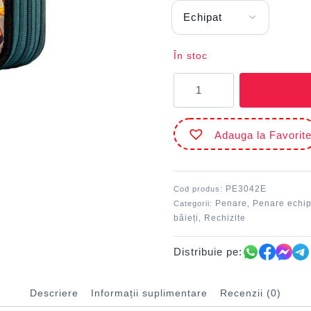
În stoc
Cantitate
Penar
3
fermoare
Adauga la Favorit
echipat
Leu
Regal
DACO
PE3042E
Cod produs:
Penare
Penare echi
Categorii:
,
băieți
Rechizite
,
Distribuie pe:
Descriere
Informații suplimentare
Recenzii (0)