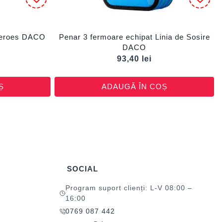
Heroes DACO
Penar 3 fermoare echipat Linia de Sosire
DACO
93,40
lei
Ș
ADAUGĂ ÎN COȘ
SOCIAL
Program suport clienți: L-V 08:00 –
16:00
0769 087 442