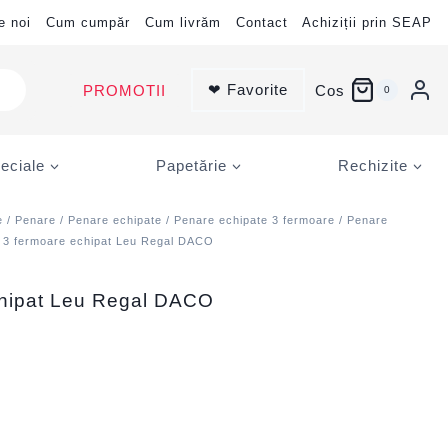
e noi
Cum cumpăr
Cum livrăm
Contact
Achiziții prin SEAP
❤ Favorite
PROMOTII
Cos
0
eciale
Papetărie
Rechizite
e
/
Penare
/
Penare echipate
/
Penare echipate 3 fermoare
/
Penare
 3 fermoare echipat Leu Regal DACO
chipat Leu Regal DACO