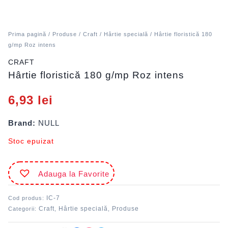
Prima pagină
/
Produse
/
Craft
/
Hârtie specială
/ Hârtie floristică 180
g/mp Roz intens
CRAFT
Hârtie floristică 180 g/mp Roz intens
6,93
lei
Brand:
NULL
Stoc epuizat
Adauga la Favorite
IC-7
Cod produs:
Craft
Hârtie specială
Produse
Categorii:
,
,