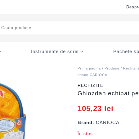
Despr
ducts
rch
Instrumente de scris
Pachete sp
Prima pagină
/
Produse
/
Rechizit
desen CARIOCA
RECHIZITE
Ghiozdan echipat p
105,23
lei
Brand:
CARIOCA
În stoc