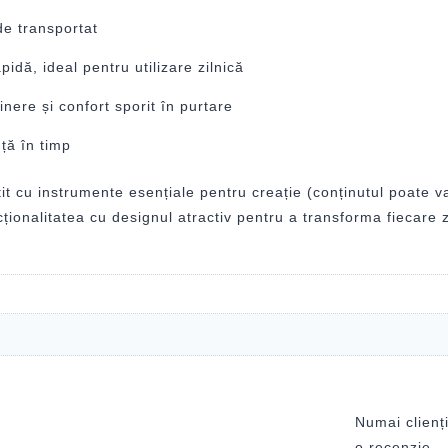
de transportat
pidă, ideal pentru utilizare zilnică
inere și confort sporit în purtare
nță în timp
 cu instrumente esențiale pentru creație (conținutul poate var
ionalitatea cu designul atractiv pentru a transforma fiecare z
Numai clienți
o recenzie.