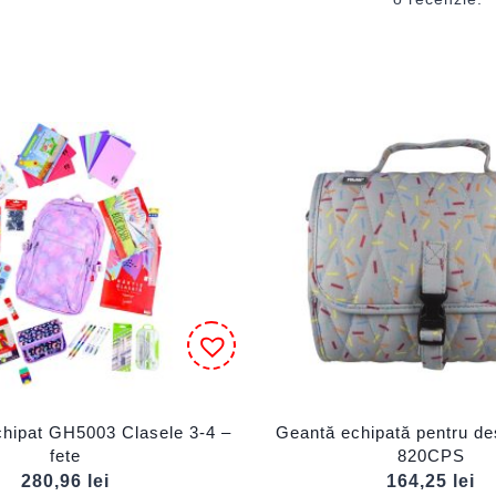
hipat GH5003 Clasele 3-4 –
Geantă echipată pentru d
fete
820CPS
280,96
lei
164,25
lei