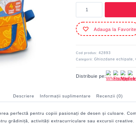
Cantitate
Ghiozdan
echipat
pentru
Adauga la Favorit
desen
CARIOCA
42893
Cod produs:
Ghiozdane echipate
Categorii:
,
Distribuie pe:
Descriere
Informații suplimentare
Recenzii (0)
ea perfectă pentru copiii pasionați de desen și culoare. Com
ru grădiniță, activități extracurriculare sau excursii creative.