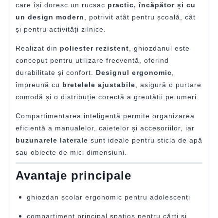
care își doresc un rucsac
practic, încăpător și cu
un design modern
, potrivit atât pentru școală, cât
și pentru activități zilnice.
Realizat din
poliester rezistent
, ghiozdanul este
conceput pentru utilizare frecventă, oferind
durabilitate și confort.
Designul ergonomic
,
împreună cu
bretelele ajustabile
, asigură o purtare
comodă și o distribuție corectă a greutății pe umeri.
Compartimentarea inteligentă permite organizarea
eficientă a manualelor, caietelor și accesoriilor, iar
buzunarele laterale
sunt ideale pentru sticla de apă
sau obiecte de mici dimensiuni.
Avantaje principale
ghiozdan școlar ergonomic pentru adolescenți
compartiment principal spațios pentru cărți și