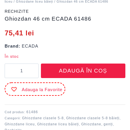
liceu
/
Ghiozdane liceu băieți
/ Ghiozdan 46 cm ECADA 61486
RECHIZITE
Ghiozdan 46 cm ECADA 61486
75,41
lei
Brand:
ECADA
În stoc
Cantitate
ADAUGĂ ÎN COȘ
Ghiozdan
46
cm
Adauga la Favorite
ECADA
61486
61486
Cod produs:
Ghiozdane clasele 5-8
Ghiozdane clasele 5-8 băieți
Categorii:
,
,
Ghiozdane liceu
Ghiozdane liceu băieți
Ghiozdane, genți
,
,
,