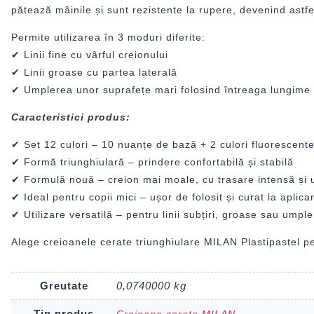
pătează mâinile și sunt rezistente la rupere, devenind astf
Permite utilizarea în 3 moduri diferite:
✔ Linii fine cu vârful creionului
✔ Linii groase cu partea laterală
✔ Umplerea unor suprafețe mari folosind întreaga lungime 
Caracteristici produs:
✔ Set 12 culori – 10 nuanțe de bază + 2 culori fluorescent
✔ Formă triunghiulară – prindere confortabilă și stabilă
✔ Formulă nouă – creion mai moale, cu trasare intensă și 
✔ Ideal pentru copii mici – ușor de folosit și curat la aplica
✔ Utilizare versatilă – pentru linii subțiri, groase sau umpl
Alege creioanele cerate triunghiulare MILAN Plastipastel pen
Greutate
0,0740000 kg
Tip produs
Creioane cerate MILAN