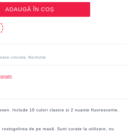
ADAUGĂ ÎN COȘ
e
ioane colorate
Rechizite
,
esen. Include 10 culori clasice și 2 nuanțe fluorescente,
e rostogolirea de pe masă. Sunt curate la utilizare, nu