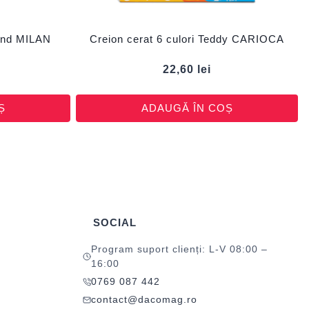
tund MILAN
Creion cerat 6 culori Teddy CARIOCA
22,60
lei
Ș
ADAUGĂ ÎN COȘ
SOCIAL
Program suport clienți: L-V 08:00 –
16:00
0769 087 442
contact@dacomag.ro