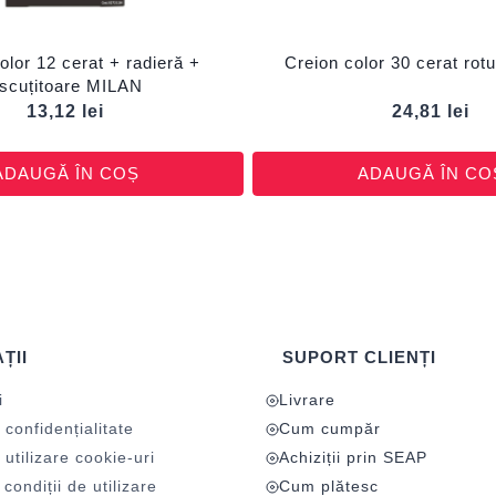
olor 12 cerat + radieră +
Creion color 30 cerat ro
scuțitoare MILAN
13,12
lei
24,81
lei
ADAUGĂ ÎN COȘ
ADAUGĂ ÎN CO
ȚII
SUPORT CLIENȚI
i
Livrare
 confidențialitate
Cum cumpăr
 utilizare cookie-uri
Achiziții prin SEAP
condiții de utilizare
Cum plătesc