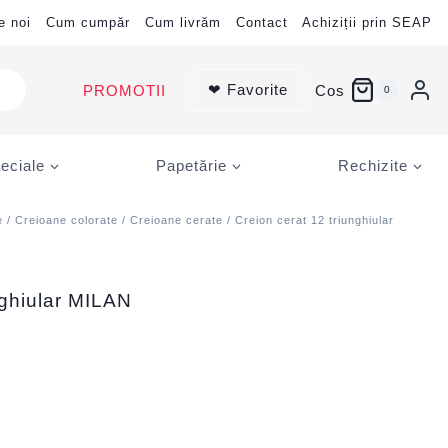
e noi
Cum cumpăr
Cum livrăm
Contact
Achiziții prin SEAP
❤ Favorite
PROMOTII
Cos
0
eciale
Papetărie
Rechizite
e
/
Creioane colorate
/
Creioane cerate
/ Creion cerat 12 triunghiular
nghiular MILAN