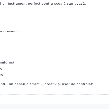
el un instrument perfect pentru școală sau acasă.
a creionului
e
uniformă
re
ere
tru un desen distractiv, creativ și ușor de controlat!