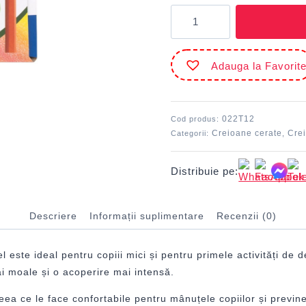
Cantitate
Creion
cerat
12
Adauga la Favorit
triunghiular
MILAN
022T12
Cod produs:
Creioane cerate
Cre
Categorii:
,
Distribuie pe:
Descriere
Informații suplimentare
Recenzii (0)
 este ideal pentru copiii mici și pentru primele activități de d
i moale și o acoperire mai intensă.
eea ce le face confortabile pentru mânuțele copiilor și previn