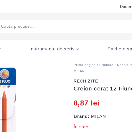
Despr
ducts
rch
Instrumente de scris
Pachete sp
Prima pagină
/
Produse
/
Rechizit
MILAN
RECHIZITE
Creion cerat 12 triu
8,87
lei
Brand:
MILAN
În stoc