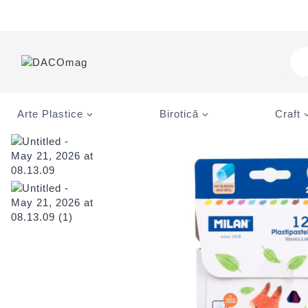
Skip
to
content
Pro
sea
Arte Plastice
Birotică
Craft