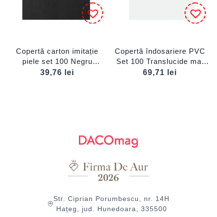
Copertă carton imitație
Copertă îndosariere PVC
piele set 100 Negru
Set 100 Translucide mat
ECADA
ECADA
39,76
lei
69,71
lei
Str. Ciprian Porumbescu, nr. 14H
Hațeg, jud. Hunedoara, 335500