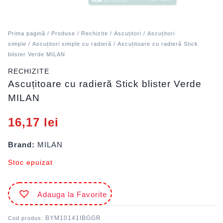
Prima pagină
/
Produse
/
Rechizite
/
Ascuțitori
/
Ascuțitori
simple
/
Ascuțitori simple cu radieră
/ Ascuțitoare cu radieră Stick
blister Verde MILAN
RECHIZITE
Ascuțitoare cu radieră Stick blister Verde
MILAN
16,17
lei
Brand:
MILAN
Stoc epuizat
Adauga la Favorite
BYM10141IBGGR
Cod produs: