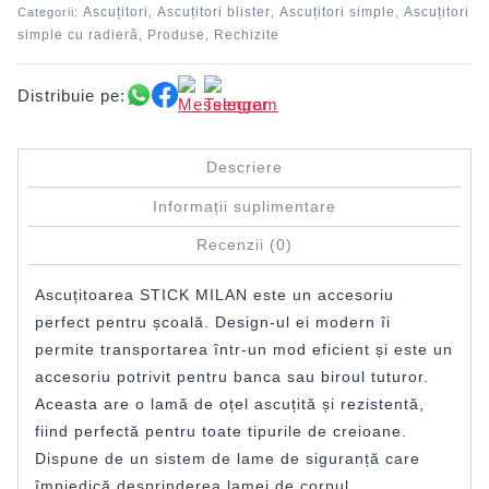
Ascuțitori
Ascuțitori blister
Ascuțitori simple
Ascuțitori
Categorii:
,
,
,
simple cu radieră
Produse
Rechizite
,
,
Distribuie pe:
Descriere
Informații suplimentare
Recenzii (0)
Ascuțitoarea STICK MILAN este un accesoriu
perfect pentru școală. Design-ul ei modern îi
permite transportarea într-un mod eficient și este un
accesoriu potrivit pentru banca sau biroul tuturor.
Aceasta are o lamă de oțel ascuțită și rezistentă,
fiind perfectă pentru toate tipurile de creioane.
Dispune de un sistem de lame de siguranță care
împiedică desprinderea lamei de corpul