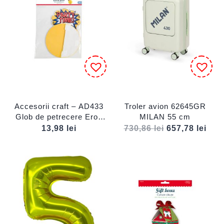
Accesorii craft – AD433
Troler avion 62645GR
Glob de petrecere Erou
MILAN 55 cm
DACO
13,98
lei
730,86
lei
657,78
lei