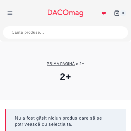
Skip
to
❤️
0
content
Products
search
PRIMA PAGINĂ
»
2+
2+
Nu a fost găsit niciun produs care să se
potrivească cu selecția ta.