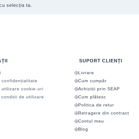
cu selecția ta.
ȚII
SUPORT CLIENȚI
i
Livrare
 confidențialitate
Cum cumpăr
 utilizare cookie-uri
Achiziții prin SEAP
condiții de utilizare
Cum plătesc
Politica de retur
Retragere din contract
Contul meu
Blog