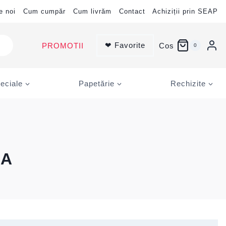
e noi
Cum cumpăr
Cum livrăm
Contact
Achiziții prin SEAP
❤ Favorite
PROMOTII
Cos
0
eciale
Papetărie
Rechizite
CA