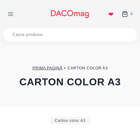
Skip
to
❤️
0
content
Products
search
PRIMA PAGINĂ
»
CARTON COLOR A3
CARTON COLOR A3
Carton color A3