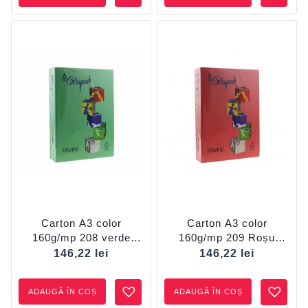
Carton A3 color
Carton A3 color
160g/mp 208 verde
160g/mp 209 Roșu
închis FAVINI
FAVINI
146,22
lei
146,22
lei
ADAUGĂ ÎN COȘ
ADAUGĂ ÎN COȘ