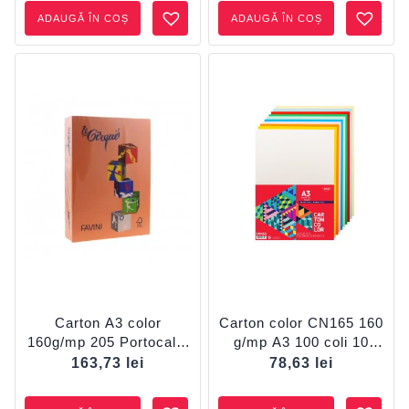
ADAUGĂ ÎN COȘ
ADAUGĂ ÎN COȘ
Carton A3 color
Carton color CN165 160
160g/mp 205 Portocaliu
g/mp A3 100 coli 10
FAVINI
culori DACO
163,73
lei
78,63
lei