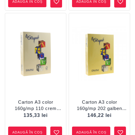
ADAUGĂ ÎN COȘ
ADAUGĂ ÎN COȘ
Carton A3 color
Carton A3 color
160g/mp 110 crem
160g/mp 202 galben
FAVINI
mediu FAVINI
135,33
lei
146,22
lei
ADAUGĂ ÎN COȘ
ADAUGĂ ÎN COȘ