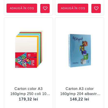
ADAUGĂ ÎN COȘ
ADAUGĂ ÎN COȘ
Carton color A3
Carton A3 color
160g/mp 250 coli 10
160g/mp 204 albastru
culori DACO
închis FAVINI
179,32
lei
146,22
lei