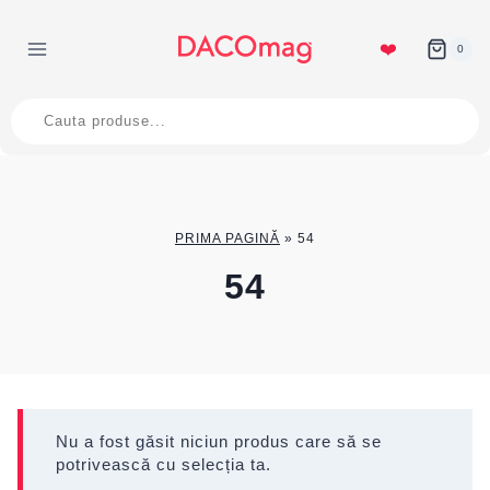
Skip
to
❤️
0
content
Products
search
PRIMA PAGINĂ
»
54
54
Nu a fost găsit niciun produs care să se
potrivească cu selecția ta.