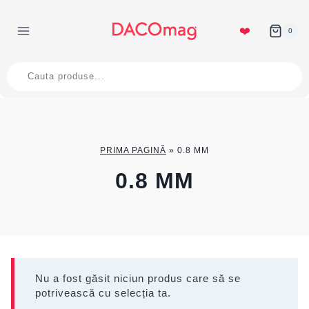
Skip
to
❤️
0
content
Products
search
PRIMA PAGINĂ
»
0.8 MM
0.8 MM
Nu a fost găsit niciun produs care să se
potrivească cu selecția ta.