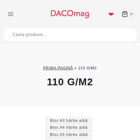
Skip
to
❤️
0
content
Products
search
PRIMA PAGINĂ
»
110 G/M2
110 G/M2
Bloc A3 hârtie albă
Bloc A4 hârtie albă
Bloc A5 hârtie albă